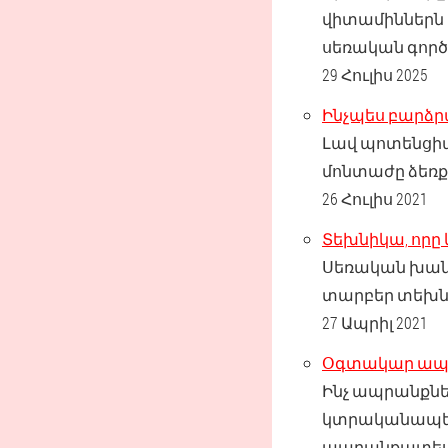
վիտամիններն 
սեռական գործ
29 Հուլիս 2025
Ինչպես բարձ
Լավ պոտենցիան
մոնտաժը ձեռք
26 Հուլիս 2021
Տեխնիկա, որը
Սեռական խան
տարբեր տեխնի
27 Ապրիլ 2021
Օգտակար ապր
Ինչ ապրանքնե
կտրականապես 
ապրանքատես