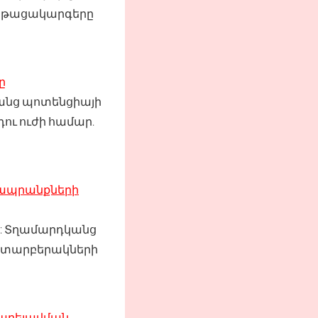
ընթացակարգերը
ը
կանց պոտենցիայի
ու ուժի համար.
ապրանքների
ը: Տղամարդկանց
ն տարբերակների
բարելավման