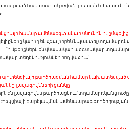
կարագրված հավասարակշռված դիետան և հատուկ 
։
ցիայի համար ամենաօգտակար սնունդն ու ըմպելիք
մպելիքները կարող են զգալիորեն նպաստել տղամարդ
 Ո՞ր մթերքներն են վնասակար և օգտակար տղամարդ
ակար տեղեկություններ հոդվածում:
 պոտենցիայի բարձրացման համար նախատեսված 
անկը. լավագույնների ցանկը
րն են լավագույնս բարձրացնում տղամարդկանց ուժ
 և էրեկցիայի բարելավման ամենաարագ գործողությա
որոնք անհրաժեշտ են տղամարդկանց պոտենցիայի 