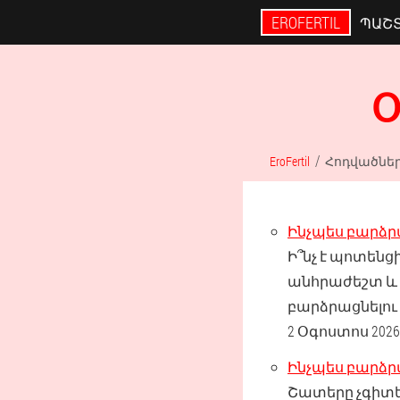
EROFERTIL
ՊԱՇ
Օ
EroFertil
Հոդվածնե
Ինչպես բարձ
Ի՞նչ է պոտենց
անհրաժեշտ և
բարձրացնելու
2 Օգոստոս 2026
Ինչպես բարձր
Շատերը չգիտե