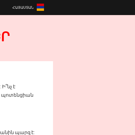
ՀԱՅԱՍՏԱՆ
ԵՐ
Ի՞նչ է
ց պոտենցիան
անին պարզ է: