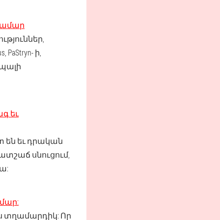
 համար
ւթյուններ,
aStryn- ի,
ապալի
գ եւ
 են եւ դրական
պատշաճ սնուցում,
ա:
մար:
ս տղամարդիկ: Որ