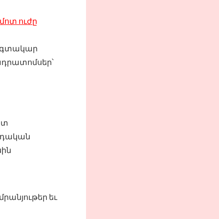
մոտ ուժը
 օգտակար
ադրատոմսեր՝
ատ
վրդական
սին
մրանյութեր եւ