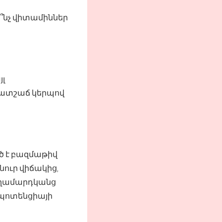
՞նչ վիտամիններ
յլ
պատշաճ կերպով
 է բազմաթիվ
նուր վիճակից,
: Տղամարդկանց
 պոտենցիայի