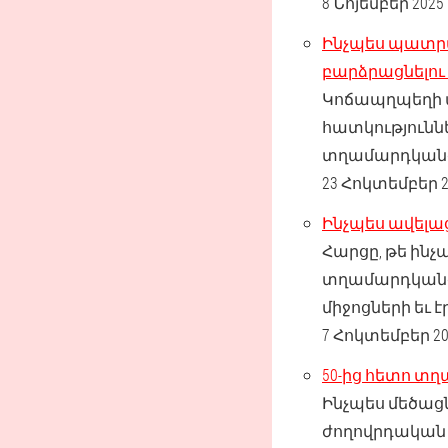
8 Նոյեմբեր 2025
Ինչպես պատրա
բարձրացնելու
Կոճապղպեղի ա
հատկություն
տղամարդկանց 
23 Հոկտեմբեր 2
Ինչպես ավելաց
Հարցը, թե ինչ
տղամարդկանց 
միջոցների եւ
7 Հոկտեմբեր 20
50-ից հետո տ
Ինչպես մեծացն
ժողովրդական 