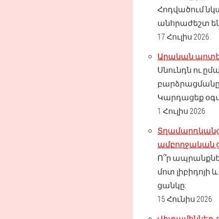
Հոդվածում ն
անհրաժեշտ են
17 Հուլիս 2026
Արական պոտեն
Սնունդն ու ը
բարձրացմանը:
Կարդացեք օգտ
1 Հուլիս 2026
Տղամարդկանց
ամբողջական ց
Ո՞ր ապրանքնե
մոտ լիբիդոյի
ցանկը:
15 Հունիս 2026
Վիտամիններ, 