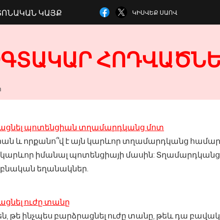
ՏՈՆԱԿԱՆ ԿԱՅՔ
ԿԻՍՎԵՔ ՍԱՈՎ
ԳՏԱԿԱՐ ՀՈԴՎԱԾՆ
ր
րացնել պոտենցիան տղամարդկանց մոտ
իան և որքանո՞վ է այն կարևոր տղամարդկանց համար: 
 կարևոր իմանալ պոտենցիայի մասին: Տղամարդկան
 բնական եղանակներ.
ացնել ուժը տանը
ն, թե ինչպես բարձրացնել ուժը տանը, թեև դա բավակ