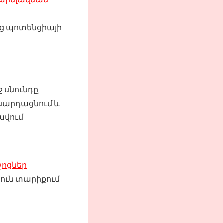
ց պոտենցիայի
սնունդը,
սարդացնում և
ավում
ջոցներ
սուն տարիքում