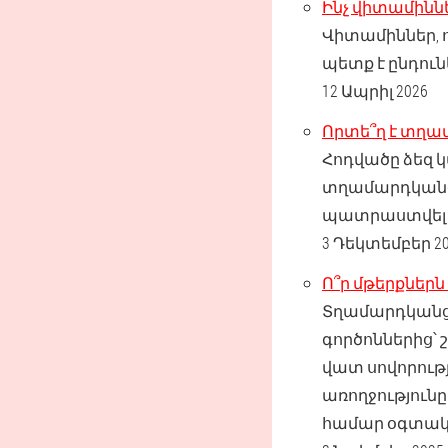
Ինչ վիտամինն
Վիտամիններ, 
պետք է ընդուն
12 Ապրիլ 2026
Որտե՞ղ է տղա
Հոդվածը ձեզ կա
տղամարդկանց 
պատրաստվել ի
3 Դեկտեմբեր 20
Ո՞ր մթերքներն
Տղամարդկանց
գործոններից՝
վատ սովորությ
առողջություն
համար օգտակ