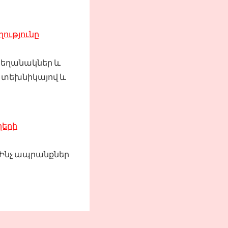
ությունը
 եղանակներ և
ի տեխնիկայով և
ղերի
 Ինչ ապրանքներ