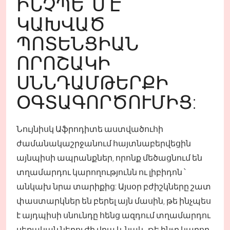
ԻՆՉՊԵ՞Ս Է
ԿԱԽՎԱԾ
ՊՈՏԵՆՑԻԱՆ
ՈՐՈՇԱԿԻ
ՍՆՆԴԱՄԹԵՐՔԻ
ՕԳՏԱԳՈՐԾՈՒՄԻՑ:
Նույնիսկ Աֆրոդիտե աստվածուհի
ժամանակաշրջանում հայտնաբերվեցին
այնպիսի ապրանքներ, որոնք մեծացնում են
տղամարդու կարողությունն ու լիբիդոն ՝
անկախ նրա տարիքից: Այսօր բժիշկները շատ
փաստարկներ են բերել այն մասին, թե ինչպես
է այդպիսի սնունդը հենց ազդում տղամարդու
սեռական ներուժի վրա և նաև, թե ինչը կարող