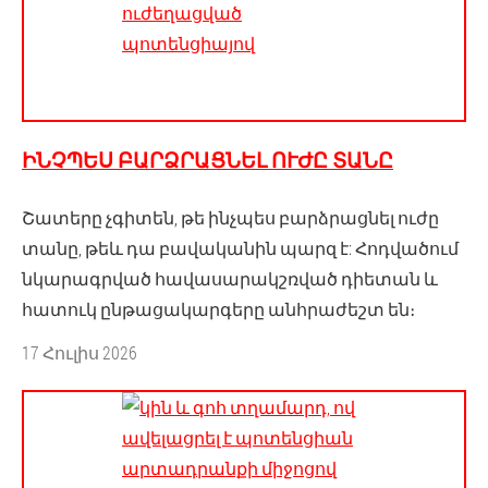
ԻՆՉՊԵՍ ԲԱՐՁՐԱՑՆԵԼ ՈՒԺԸ ՏԱՆԸ
Շատերը չգիտեն, թե ինչպես բարձրացնել ուժը
տանը, թեև դա բավականին պարզ է: Հոդվածում
նկարագրված հավասարակշռված դիետան և
հատուկ ընթացակարգերը անհրաժեշտ են։
17 Հուլիս 2026