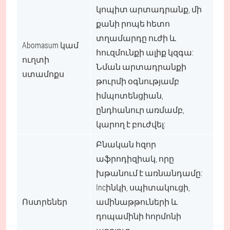
կոպիտ արտադրանք, մի
քանի րոպե հետո
տղամարդը ուժի և
Abomasum կամ
հուզմունքի ալիք կզգա:
ուղտի
Նման արտադրանքի
ստամոքս
թուրմի օգնությամբ
իմպոտենցիան,
ընդհանուր առմամբ,
կարող է բուժվել:
Բնական հզոր
աֆրոդիզիակ, որը
խթանում է առնանդամը:
Incինկի, սպիտակուցի,
Ոստրեներ
ամինաթթուների և
դոպամինի հորմոնի