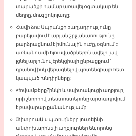
տարածքի համար առավել օգտակար են
մեղրը, մուգ շոկոլադը:
Հավի ձու: Ապրանքի բաղադրությունը
բարելավում է արյան շրջանառությունը,
բարձրացնում է իմունային ուժը, օգնում է
առնանդամի հյուսվածքներին ավելի լավ
լցնել արյունով էրեկցիայի ընթացքում ՝
դրանով իսկ վերացնելով պոտենցիայի հետ
կապված խնդիրները:
AfովամթերքZինկի և սպիտակուցի աղբյուր,
որի շնորհիվ տեստոստերոնը արտադրվում
է բավարար քանակությամբ:
CitիտրուսԱյս պտուղները լուտեինի
անփոխարինելի աղբյուրներ են, որոնց