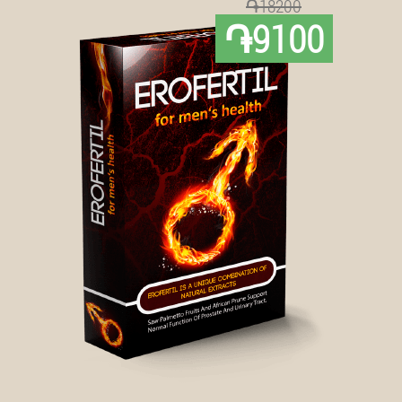
֏18200
֏9100