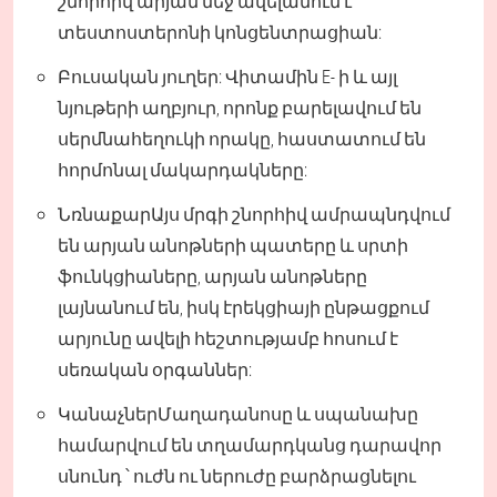
շնորհիվ արյան մեջ ավելանում է
տեստոստերոնի կոնցենտրացիան:
Բուսական յուղեր: Վիտամին E- ի և այլ
նյութերի աղբյուր, որոնք բարելավում են
սերմնահեղուկի որակը, հաստատում են
հորմոնալ մակարդակները:
ՆռնաքարԱյս մրգի շնորհիվ ամրապնդվում
են արյան անոթների պատերը և սրտի
ֆունկցիաները, արյան անոթները
լայնանում են, իսկ էրեկցիայի ընթացքում
արյունը ավելի հեշտությամբ հոսում է
սեռական օրգաններ:
ԿանաչներՄաղադանոսը և սպանախը
համարվում են տղամարդկանց դարավոր
սնունդ ՝ ուժն ու ներուժը բարձրացնելու