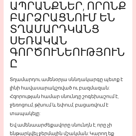
ԱՊՐԱՆՔՆԵՐ, ՈՐՈՆՔ
ԲԱՐՁՐԱՑՆՈՒՄ ԵՆ
ՏՂԱՄԱՐԴԿԱՆՑ
ՍԵՌԱԿԱՆ
ԳՈՐԾՈՒՆԵՈՒԹՅՈՒՆ
Ը
Տղամարդու ամենօրյա սննդակարգը պետք է
լինի հավասարակշռված ու բազմազան:
Հզորության համար սնունդը շոգեխաշում է,
ջեռոցում, թխում և եփում, բացառվում է
տապակելը:
Եվ ամենաարժեքավորը սնունդն է, որը չի
ենթարկվել ջերմային մշակման: Կարող եք