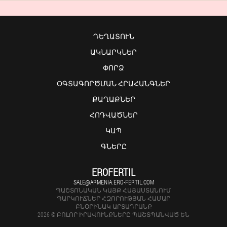
ԴԵՂԱՏՈՒՆ
ԱԿՆԱՐԿՆԵՐ
ՓՈՐՁ
ՕԳՏԱԳՈՐԾՄԱՆ ՀՐԱՀԱՆԳՆԵՐ
ՔԱՂԱՔՆԵՐ
ՀՈԴՎԱԾՆԵՐ
ԿԱՊ
ԳՆԵՐԸ
EROFERTIL
SALE@ARMENIA.ERO-FERTIL.COM
ՊԱՇՏՈՆԱԿԱՆ ԿԱՅՔ ՀԱՅԱՍՏԱՆՈՒՄ
ՊԱՐԿՈՒՃՆԵՐ ՀԶՈՐՈՒԹՅԱՆ ՀԱՄԱՐ
ԲՆՕՐԻՆԱԿ ԱՐՏԱԴՐԱՆՔ
2026 © ԲՈԼՈՐ ԻՐԱՎՈՒՆՔՆԵՐԸ ՊԱՇՏՊԱՆՎԱԾ ԵՆ