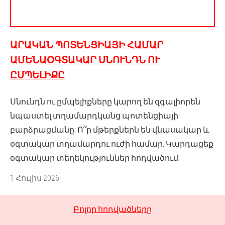
ԱՐԱԿԱՆ ՊՈՏԵՆՑԻԱՅԻ ՀԱՄԱՐ
ԱՄԵՆԱՕԳՏԱԿԱՐ ՍՆՈՒՆԴՆ ՈՒ
ԸՄՊԵԼԻՔԸ
Սնունդն ու ըմպելիքները կարող են զգալիորեն
նպաստել տղամարդկանց պոտենցիայի
բարձրացմանը: Ո՞ր մթերքներն են վնասակար և
օգտակար տղամարդու ուժի համար. Կարդացեք
օգտակար տեղեկություններ հոդվածում:
1 Հուլիս 2026
Բոլոր հոդվածները