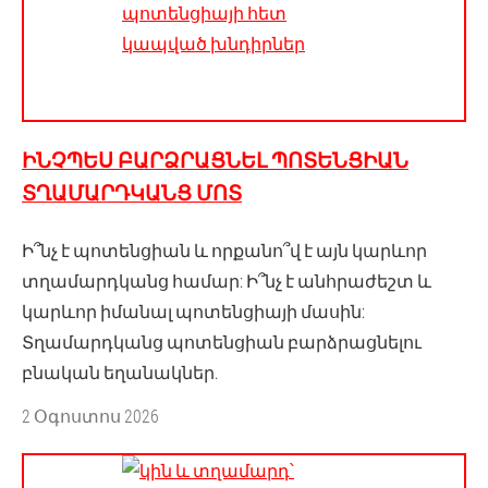
ԻՆՉՊԵՍ ԲԱՐՁՐԱՑՆԵԼ ՊՈՏԵՆՑԻԱՆ
ՏՂԱՄԱՐԴԿԱՆՑ ՄՈՏ
Ի՞նչ է պոտենցիան և որքանո՞վ է այն կարևոր
տղամարդկանց համար: Ի՞նչ է անհրաժեշտ և
կարևոր իմանալ պոտենցիայի մասին:
Տղամարդկանց պոտենցիան բարձրացնելու
բնական եղանակներ.
2 Օգոստոս 2026