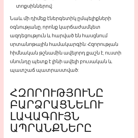
տոքսիններով:
Նաև մի դիմեք էներգետիկ ըմպելիքների
օգնությանը, որոնք կարճաժամկետ
ազդեցություն և հարված են հասցնում
սրտանոթային համակարգին: Հզորության
հիմնական թշնամին ավելորդ քաշն է, ուստի
սնունդը պետք է լինի ավելի բուսական և
պատշաճ պատրաստված:
ՀԶՈՐՈՒԹՅՈՒՆԸ
ԲԱՐՁՐԱՑՆԵԼՈՒ
ԼԱՎԱԳՈՒՅՆ
ԱՊՐԱՆՔՆԵՐԸ