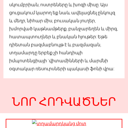
սկումբրիան, ոստրեները և խոզի միսը: Այս
ցուցակում կարող եք նաև ավելացնել ընկույզ
և մեղր, նիհար միս, բուսական յուղեր,
խմորված կաթնամթերք, բանջարեղեն և միրգ,
հատապտուղներ և բնական հյութեր: Եթե
դիետան բազմաբնույթ է և բազմազան,
տղամարդը երբեք չի հանդիպի
իմպոտենցիայի `վիտամինների և մարմնի
օգտակար ռեսուրսների պակասի ֆոնի վրա:
ՆՈՐ ՀՈԴՎԱԾՆԵՐ