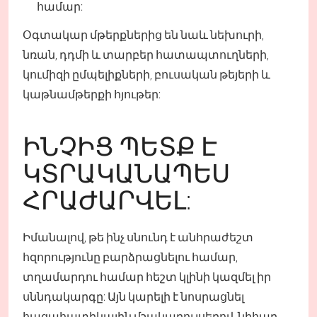
համար:
Օգտակար մթերքներից են նաև նեխուրի,
նռան, դդմի և տարբեր հատապտուղների,
կումիզի ըմպելիքների, բուսական թեյերի և
կաթնամթերքի հյութեր:
ԻՆՉԻՑ ՊԵՏՔ Է
ԿՏՐԱԿԱՆԱՊԵՍ
ՀՐԱԺԱՐՎԵԼ:
Իմանալով, թե ինչ սնունդ է անհրաժեշտ
հզորությունը բարձրացնելու համար,
տղամարդու համար հեշտ կլինի կազմել իր
սննդակարգը: Այն կարելի է նոսրացնել
հացահատիկային մշակաբույսերով, նիհար