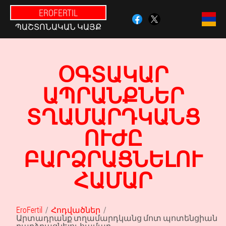
EROFERTIL
ՊԱՇՏՈՆԱԿԱՆ ԿԱՅՔ
ՕԳՏԱԿԱՐ
ԱՊՐԱՆՔՆԵՐ
ՏՂԱՄԱՐԴԿԱՆՑ
ՈՒԺԸ
ԲԱՐՁՐԱՑՆԵԼՈՒ
ՀԱՄԱՐ
EroFertil
Հոդվածներ
Արտադրանք տղամարդկանց մոտ պոտենցիան
բարձրացնելու համար