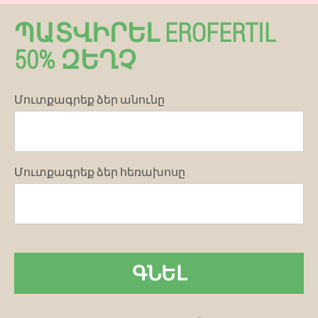
ՊԱՏՎԻՐԵԼ EROFERTIL
50% ԶԵՂՉ
Մուտքագրեք ձեր անունը
Մուտքագրեք ձեր հեռախոսը
ԳՆԵԼ