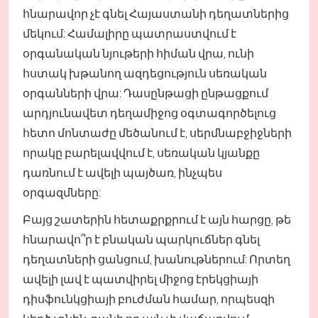
հնարավոր չէ գնել Հայաստանի դեղատներից
մեկում: Համալիրը պատրաստվում է
օրգանական նյութերի հիման վրա, ունի
հստակ խթանող ազդեցություն սեռական
օրգանների վրա: Դասընթացի ընթացքում
արդյունավետ դեղամիջոց օգտագործելուց
հետո մոնտաժը մեծանում է, սերմնաբջիջների
որակը բարելավվում է, սեռական կյանքը
դառնում է ավելի պայծառ, ինչպես
օրգազմները:
Բայց շատերին հետաքրքրում է այն հարցը, թե
հնարավո՞ր է բնական պարկուճներ գնել
դեղատների ցանցում, խանութներում: Որտեղ
ավելի լավ է պատվիրել միջոց էրեկցիայի
դիսֆունկցիայի բուժման համար, որպեսզի