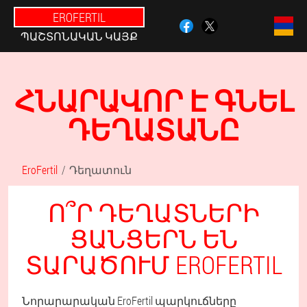
EROFERTIL
ՊԱՇՏՈՆԱԿԱՆ ԿԱՅՔ
ՀՆԱՐԱՎՈՐ Է ԳՆԵԼ
ԴԵՂԱՏԱՆԸ
EroFertil
Դեղատուն
Ո՞Ր ԴԵՂԱՏՆԵՐԻ
ՑԱՆՑԵՐՆ ԵՆ
ՏԱՐԱԾՈՒՄ EROFERTIL
Նորարարական EroFertil պարկուճները