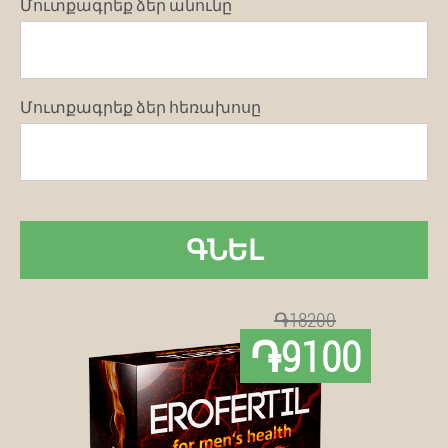
Մուտքագրեք ձեր անունը
Մուտքագրեք ձեր հեռախոսը
ԳՆԵԼ
֏18200
֏9100