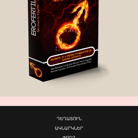
ԴԵՂԱՏՈՒՆ
ԱԿՆԱՐԿՆԵՐ
ՓՈՐՁ